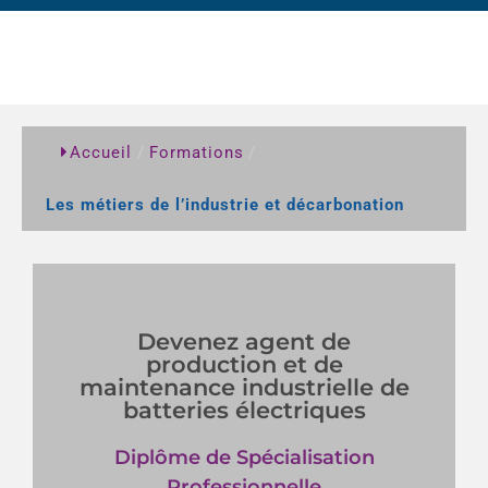
Accueil
/
Formations
/
Les métiers de l’industrie et décarbonation
Devenez agent de
production et de
Cliquer ici pour découvrir la formation
maintenance industrielle de
batteries électriques
de batteries électriques
de maintenance industrielle
Diplôme de Spécialisation
DSP Agent de production et
Professionnelle